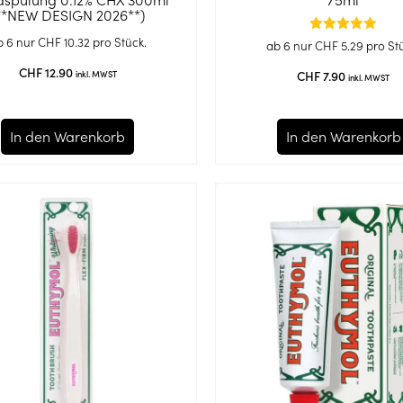
**NEW DESIGN 2026**)
b 6 nur
CHF
10.32
pro Stück.
Bewertet
ab 6 nur
CHF
5.29
pro St
mit
4.87
CHF
12.90
CHF
7.90
inkl. MWST
inkl. MWST
von 5
In den Warenkorb
In den Warenkorb