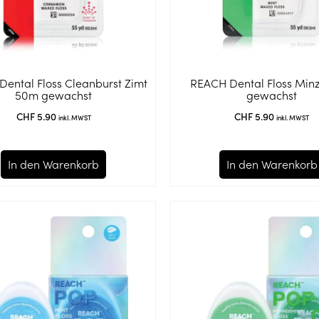
ental Floss Cleanburst Zimt
REACH Dental Floss Min
50m gewachst
gewachst
CHF
5.90
CHF
5.90
inkl. MWST
inkl. MWST
In den Warenkorb
In den Warenkorb