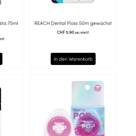
sta 75ml
REACH Dental Floss 50m gewachst
CHF
5.90
inkl. MWST
MWST
In den Warenkorb