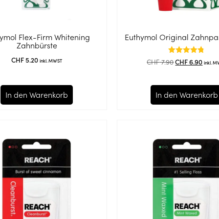
ymol Flex-Firm Whitening
Euthymol Original Zahnpa
Zahnbürste
CHF
5.20
Bewertet
CHF
7.90
CHF
6.90
inkl. MWST
inkl. 
mit
4.75
von 5
In den Warenkorb
In den Warenkorb