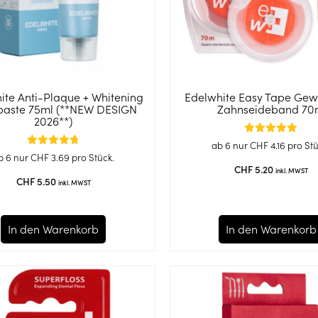
ite Anti-Plaque + Whitening
Edelwhite Easy Tape Gew
paste 75ml (**NEW DESIGN
Zahnseideband 7
2026**)
Bewertet
ab 6 nur
CHF
4.16
pro Stü
mit
Bewertet
b 6 nur
CHF
3.69
pro Stück.
5.00
mit
CHF
5.20
inkl. MWST
von 5
4.72
CHF
5.50
inkl. MWST
von 5
In den Warenkorb
In den Warenkorb