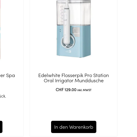
wer Spa
Edelwhite Flosserpik Pro Station
Oral Irrigator Munddusche
CHF
129.00
inkl. MWST
ück.
In den Warenkorb