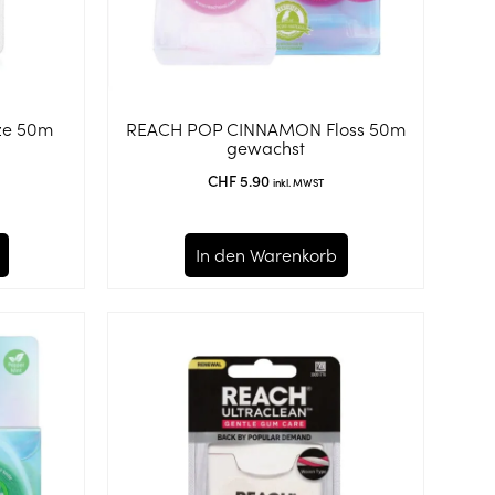
ze 50m
REACH POP CINNAMON Floss 50m
gewachst
CHF
5.90
inkl. MWST
In den Warenkorb