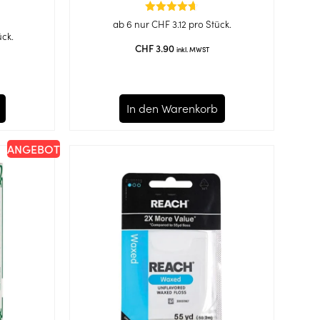
Bewertet
ab 6 nur
CHF
3.12
pro Stück.
mit
ück.
4.67
CHF
3.90
inkl. MWST
von 5
In den Warenkorb
ANGEBOT