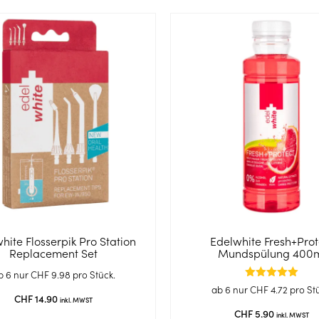
hite Flosserpik Pro Station
Edelwhite Fresh+Prot
Replacement Set
Mundspülung 400
b 6 nur
CHF
9.98
pro Stück.
Bewertet
ab 6 nur
CHF
4.72
pro St
mit
CHF
14.90
inkl. MWST
5.00
CHF
5.90
inkl. MWST
von 5