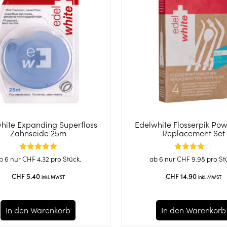
hite Expanding Superfloss
Edelwhite Flosserpik Po
Zahnseide 25m
Replacement Set
Bewertet
Bewertet
b 6 nur
CHF
4.32
pro Stück.
ab 6 nur
CHF
9.98
pro St
mit
mit
5.00
4.00
CHF
5.40
CHF
14.90
inkl. MWST
inkl. MWST
von 5
von 5
In den Warenkorb
In den Warenkorb