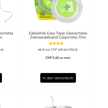
achstes
Edelwhite Easy Tape Gewachstes
0m
Zahnseideband Caipirinha 70m
Bewertet
ck.
ab 6 nur
CHF
4.16
pro Stück.
mit
4.00
CHF
5.20
inkl. MWST
von 5
In den Warenkorb