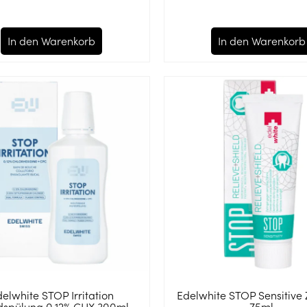
In den Warenkorb
In den Warenkorb
elwhite STOP Irritation
Edelwhite STOP Sensitive
spülung 0.12% CHX 300ml
75ml