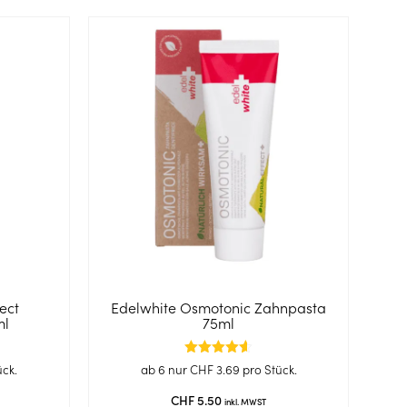
ect
Edelwhite Osmotonic Zahnpasta
ml
75ml
Bewertet
ück.
ab 6 nur
CHF
3.69
pro Stück.
mit
4.58
CHF
5.50
inkl. MWST
von 5