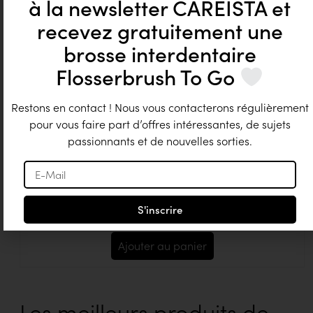
à la newsletter CAREISTA et
recevez gratuitement une
brosse interdentaire
Flosserbrush To Go
Restons en contact ! Nous vous contacterons régulièrement
pour vous faire part d’offres intéressantes, de sujets
passionnants et de nouvelles sorties.
Edelwhite Sonic Generation Health Suite
Note
CHF
159.00
CHF
139.00
TVA incl.
4.74
S'inscrire
sur 5
Ajouter au panier
Les meilleurs produits de