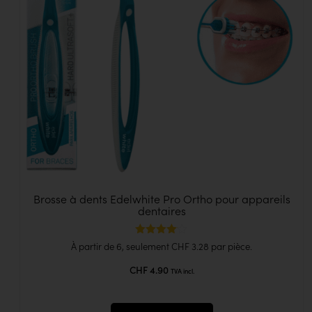
Brosse à dents Edelwhite Pro Ortho pour appareils
dentaires
Note
À partir de 6, seulement
CHF
3.28
par pièce.
4.00
sur 5
CHF
4.90
TVA incl.