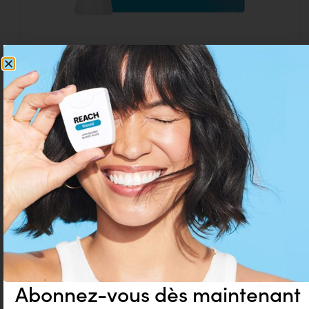
Edelwhite Single Brush Interdental Têtes de brosse
CHF
16.50
TVA incl.
Ajouter au panier
PROMO
Abonnez-vous dès maintenant